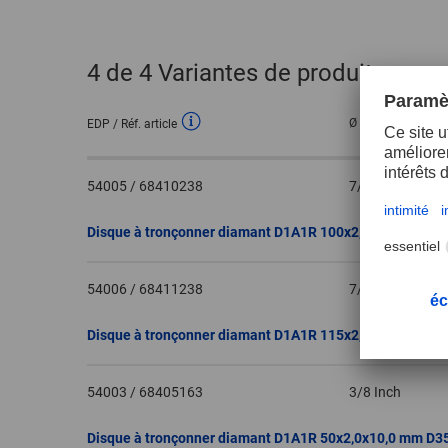
4
de 4 Variantes de produit
Ø d’alésage
EDP / Réf. article
54005 / 68410238
7/8 Inch
54006 / 68411238
7/8 Inch
54003 / 68405163
3/8 Inch