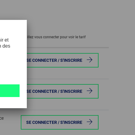
GLOBAL
INTERNATIONAL
-
ENGLISH
Veuillez vous connecter pour voir le tarif
INTERNATIONAL
ce
-
SE CONNECTER / S'INSCRIRE
ESPAÑOL
ce
SE CONNECTER / S'INSCRIRE
ce
SE CONNECTER / S'INSCRIRE