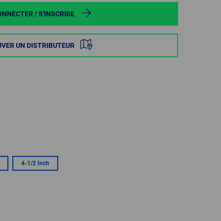
POLAND
ONNECTER / S'INSCRIRE
SPAIN
VER UN DISTRIBUTEUR
SWEDEN
SWITZERLAND
TURKEY
UNITED
KINGDOM
4-1/2 Inch
ASIA/PACIFIC
AFRICA
AUSTRALIA
SOUTH
AFRICA