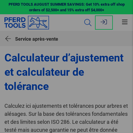
PFERD TOOLS AUGUST SUMMER SAVINGS: Get 10% extra off shop
orders of $2,500+ and 15% extra off $4,000+
Ouv
le
me
Service après-vente
Calculateur d’ajustement
et calculateur de
tolérance
Calculez ici ajustements et tolérances pour arbres et
alésages. Sur la base des tolérances fondamentales
et des limites selon ISO 286. Le calculateur a été
testé mais aucune garantie ne peut être donnée