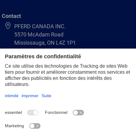
Contact
PFERD CANADA INC.
5570 McAdam Road
Mississauga, ON L4Z 1P1
+1 (866) 245-1555
info.ca@pferd.com
+1 (905) 501–1554
Mentions légales
Protection des données
Conditions générales de vente