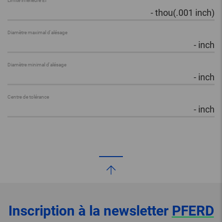
Limite inférieure EI
-
thou(.001 inch)
Diamètre maximal d'alésage
-
inch
Diamètre minimal d'alésage
-
inch
Centre de tolérance
-
inch
Inscription à la newsletter
PFERD