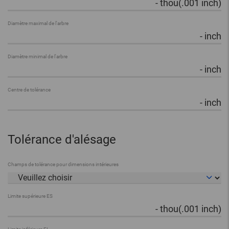
-
thou(.001 inch)
Diamètre maximal de l'arbre
-
inch
Diamètre minimal de l'arbre
-
inch
Centre de tolérance
-
inch
Tolérance d'alésage
Champs de tolérance pour dimensions intérieures
Limite supérieure ES
-
thou(.001 inch)