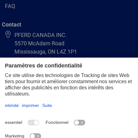
FAQ
Contact
PFERD CANADA INC.
5570 McAdam Road
Mississauga, ON L4Z 1P1
+1 (866) 245-1555
info.ca@pferd.com
+1 (905) 501–1554
Mentions légales
Protection des données
Conditions générales de vente