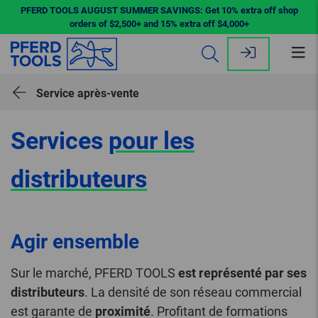
PFERD TOOLS AUGUST SUMMER SAVINGS: Get 10% extra off shop
orders of $2,500+ and 15% extra off $4,000+
Ouv
le
me
Service après-vente
Services
pour les
distributeurs
Agir ensemble
Sur le marché, PFERD TOOLS
est représenté par ses
distributeurs
. La densité de son réseau commercial
est garante de
proximité
. Profitant de formations