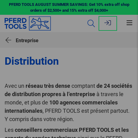
PFERD TOOLS AUGUST SUMMER SAVINGS: Get 10% extra off shop
orders of $2,500+ and 15% extra off $4,000+
Ouv
le
me
Entreprise
Distribution
Avec un
réseau très dense
comptant
de 24 sociétés
de distribution propres à l’entreprise
à travers le
monde, et plus de
100 agences commerciales
internationales
, PFERD TOOLS est présent partout.
Y compris dans votre région.
Les
conseillers commerciaux PFERD TOOLS et les