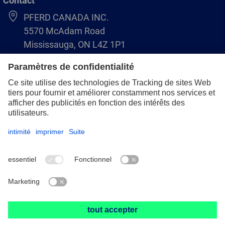
Contact
PFERD CANADA INC.
5570 McAdam Road
Mississauga, ON L4Z 1P1
+1 (866) 245-1555
info.ca@pferd.com
+1 (905) 501–1554
Mentions légales
Protection des données
Conditions générales de vente