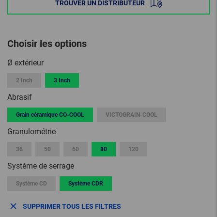
TROUVER UN DISTRIBUTEUR
Choisir les options
Ø extérieur
2 Inch
3 Inch
Abrasif
Grain céramique CO-COOL
VICTOGRAIN-COOL
Granulométrie
36
50
60
80
120
Système de serrage
Système CD
Système CDR
SUPPRIMER TOUS LES FILTRES